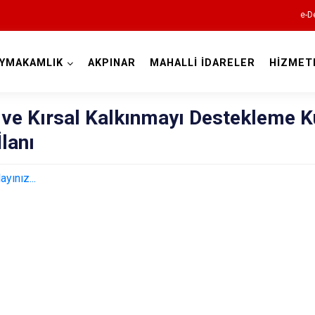
e-D
YMAKAMLIK
AKPINAR
MAHALLİ İDARELER
HİZMET
Kırşehir
 ve Kırsal Kalkınmayı Destekleme 
İlanı
ayınız...
Akçakent
Akpınar
Boztepe
Çiçekdağı