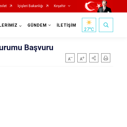
evlet
İçişleri Bakanlığı
Kırşehir
LERİMİZ
GÜNDEM
İLETİŞİM
27
°C
Kurumu Başvuru