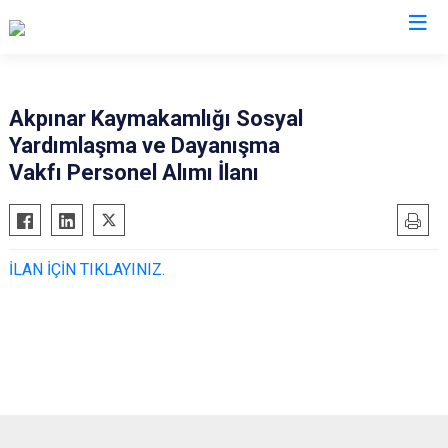
Kırşehir
Akpınar Kaymakamlığı Sosyal
Yardımlaşma ve Dayanışma
Akçakent
Vakfı Personel Alımı İlanı
Akpınar
Boztepe
Çiçekdağı
İLAN İÇİN TIKLAYINIZ.
Kaman
Mucur